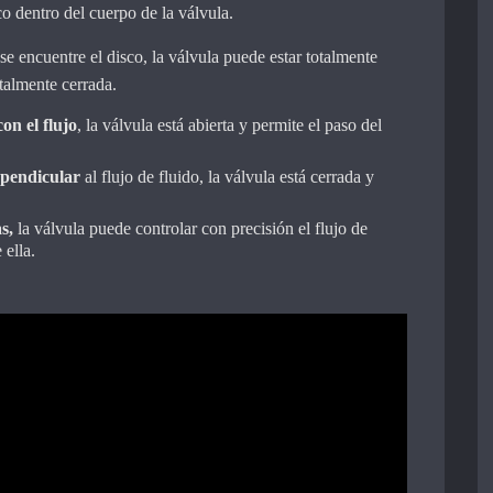
sco dentro del cuerpo de la válvula.
 encuentre el disco, la válvula puede estar totalmente
otalmente cerrada.
con el flujo
, la válvula está abierta y permite el paso del
rpendicular
al flujo de fluido, la válvula está cerrada y
s,
la válvula puede controlar con precisión el flujo de
 ella.