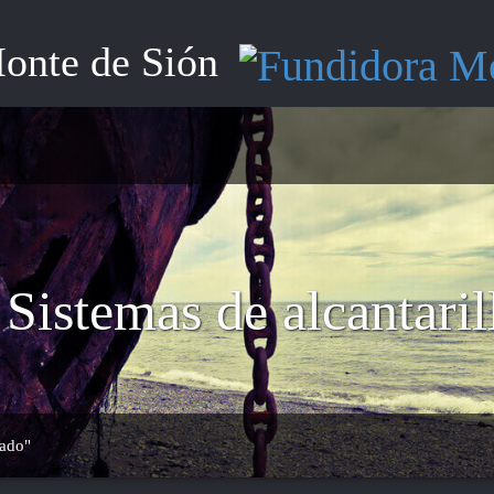
onte de Sión
Sistemas de alcantaril
lado"