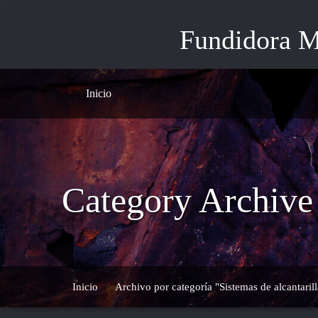
?>
Saltar
al
Fundidora M
contenido
Inicio
Category Archive 
Inicio
/
Archivo por categoría "Sistemas de alcantaril