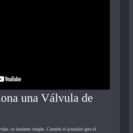
ona una Válvula de
vulas es bastante simple. Cuando el actuador gira el