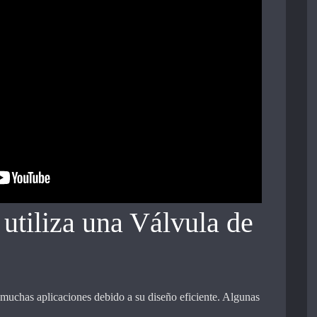
 utiliza una Válvula de
 muchas aplicaciones debido a su diseño eficiente. Algunas
n….