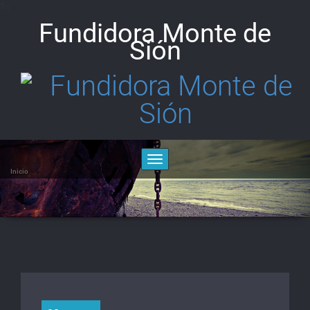
?>
Saltar
al
Fundidora Monte de
contenido
Sión
Alternar
la
Inicio
navegación