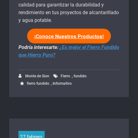
calidad para garantizar la durabilidad y
rendimiento en tus proyectos de alcantarillado
y agua potable.
¡Conoce Nuestros Productos!
Podría interesarte:
¿Es mejor el Fierro Fundido
que Hierro Puro?
,
Monte de Sion
Fierro
fundido
,
fierro fundido
Informativo
27 febrero,